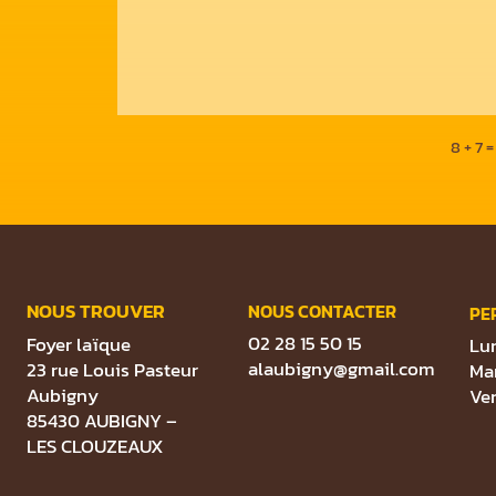
8 + 7
NOUS TROUVER
NOUS CONTACTER
PE
02 28 15 50 15
Foyer laïque
Lun
alaubigny@gmail.com
23 rue Louis Pasteur
Mar
Aubigny
Ve
85430 AUBIGNY –
LES CLOUZEAUX